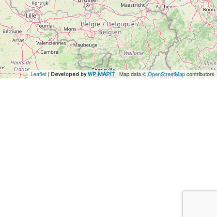
Leaflet
|
| Map data ©
OpenStreetMap
contributors
Developed by
WP MAPIT