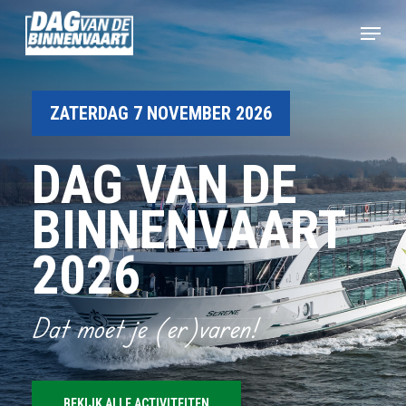
Skip
Menu
to
main
Close
content
Menu
ZATERDAG 7 NOVEMBER 2026
DAG VAN DE
BINNENVAART
2026
Dat moet je (er)varen!
BEKIJK ALLE ACTIVITEITEN