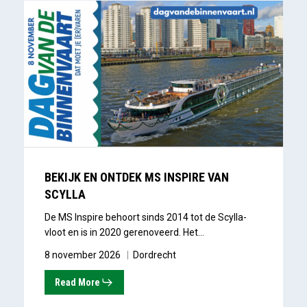
Bekijk
en
ontdek
MS
Inspire
van
Scylla
BEKIJK EN ONTDEK MS INSPIRE VAN
SCYLLA
De MS Inspire behoort sinds 2014 tot de Scylla-
vloot en is in 2020 gerenoveerd. Het…
8 november 2026
Dordrecht
Read More